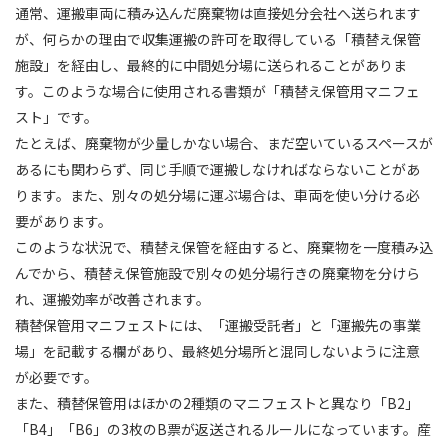
通常、運搬車両に積み込んだ廃棄物は直接処分会社へ送られます
が、何らかの理由で収集運搬の許可を取得している「積替え保管
施設」を経由し、最終的に中間処分場に送られることがありま
す。このような場合に使用される書類が「積替え保管用マニフェ
スト」です。
たとえば、廃棄物が少量しかない場合、まだ空いているスペースが
あるにも関わらず、同じ手順で運搬しなければならないことがあ
ります。また、別々の処分場に運ぶ場合は、車両を使い分ける必
要があります。
このような状況で、積替え保管を経由すると、廃棄物を一度積み込
んでから、積替え保管施設で別々の処分場行きの廃棄物を分けら
れ、運搬効率が改善されます。
積替保管用マニフェストには、「運搬受託者」と「運搬先の事業
場」を記載する欄があり、最終処分場所と混同しないように注意
が必要です。
また、積替保管用はほかの2種類のマニフェストと異なり「B2」
「B4」「B6」の3枚のB票が返送されるルールになっています。産