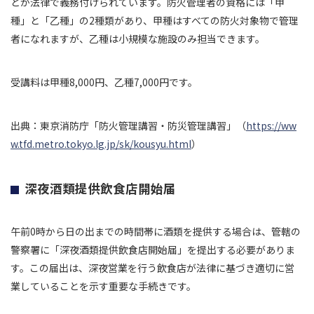
とが法律で義務付けられています。防火管理者の資格には「甲
種」と「乙種」の2種類があり、甲種はすべての防火対象物で管理
者になれますが、乙種は小規模な施設のみ担当できます。
受講料は甲種8,000円、乙種7,000円です。
出典：東京消防庁「防火管理講習・防災管理講習」（
https://ww
w.tfd.metro.tokyo.lg.jp/sk/kousyu.html
）
深夜酒類提供飲食店開始届
午前0時から日の出までの時間帯に酒類を提供する場合は、管轄の
警察署に「深夜酒類提供飲食店開始届」を提出する必要がありま
す。この届出は、深夜営業を行う飲食店が法律に基づき適切に営
業していることを示す重要な手続きです。