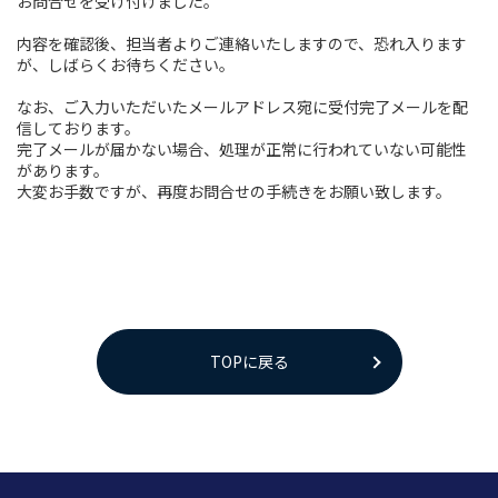
お問合せを受け付けました。
内容を確認後、担当者よりご連絡いたしますので、恐れ入ります
が、しばらくお待ちください。
なお、ご入力いただいたメールアドレス宛に受付完了メールを配
信しております。
完了メールが届かない場合、処理が正常に行われていない可能性
があります。
大変お手数ですが、再度お問合せの手続きをお願い致します。
TOPに戻る