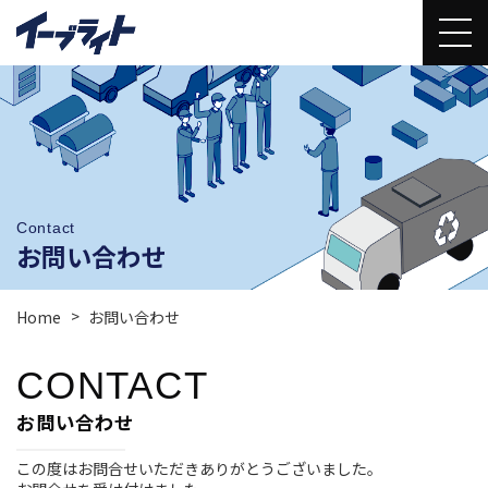
Contact
お問い合わせ
Home
お問い合わせ
CONTACT
お問い合わせ
この度はお問合せいただきありがとうございました。