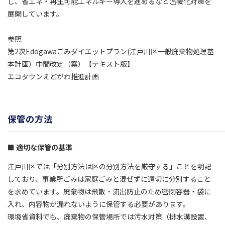
し、省エネ・再生可能エネルギー導入を進めるなど温暖化対策を
展開しています。
参照
第2次Edogawaごみダイエットプラン(江戸川区一般廃棄物処理基
本計画）中間改定（案）【テキスト版】
エコタウンえどがわ推進計画
保管の方法
適切な保管の基準
江戸川区では「分別方法は区の分別方法を厳守する」ことを明記
しており、事業所ごみは家庭ごみと混ぜずに適切に分別すること
を求めています。廃棄物は飛散・流出防止のため密閉容器・袋に
入れ、内容物が漏れないように保管する必要があります。
環境省資料でも、廃棄物の保管場所では汚水対策（排水溝設置、