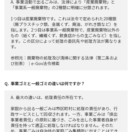
事業活動で出るごみは、法律により「産業廃棄物」と
「事業系一般廃棄物」の2種類に明確に分類されます。
1つ目は産業廃棄物です。これは法令で定められた20種類
（廃プラスチック類、金属くず、廃油、がれき類など）を
指します。2つ目は事業系一般廃棄物で、産業廃棄物以外の
もの（紙くず、繊維くず、飲食店からの生ごみなど）を指し
ます。この区分によって処理の委託先や処理方法が異なりま
す。
参照元：
廃棄物の処理及び清掃に関する法律（第二条およ
び別表）｜e-Gov法令検索
事業ゴミと一般ゴミの違いは何ですか？
最大の違いは、処理責任の所在です。
家庭から出る一般ごみは市区町村に処理の責任があり、行
政サービスとして回収されます。一方、事業ごみは「排出
事業者責任」の原則に基づき、ごみを出した事業者自身が
責任を持って適正に処理しなければなりません。そのた
め、事業ごみは自治体の家庭ごみ集積所に出すことはでき