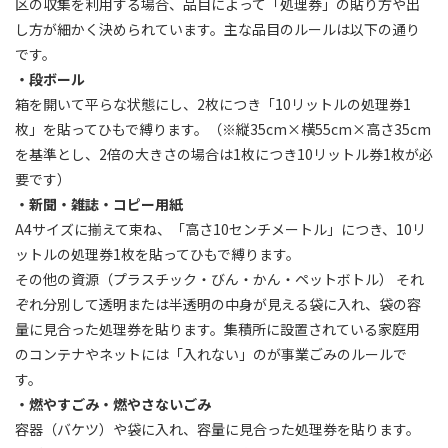
区の収集を利用する場合、品目によって「処理券」の貼り方や出
し方が細かく決められています。主な品目のルールは以下の通り
です。
・段ボール
箱を開いて平らな状態にし、2枚につき「10リットルの処理券1
枚」を貼ってひもで縛ります。（※縦35cm×横55cm×高さ35cm
を基準とし、2倍の大きさの場合は1枚につき10リットル券1枚が必
要です）
・新聞・雑誌・コピー用紙
A4サイズに揃えて束ね、「高さ10センチメートル」につき、10リ
ットルの処理券1枚を貼ってひもで縛ります。
その他の資源（プラスチック・びん・かん・ペットボトル） それ
ぞれ分別して透明または半透明の中身が見える袋に入れ、袋の容
量に見合った処理券を貼ります。集積所に設置されている家庭用
のコンテナやネットには「入れない」のが事業ごみのルールで
す。
・燃やすごみ・燃やさないごみ
容器（バケツ）や袋に入れ、容量に見合った処理券を貼ります。