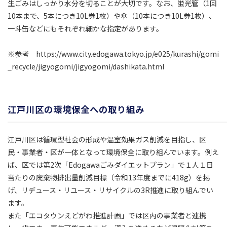
生ごみはしっかり水分を切ることが大切です。なお、蛍光管（1回
10本まで、5本につき10L券1枚）や傘（10本につき10L券1枚）、
一斗缶などにもそれぞれ細かな指定があります。
※参考 https://www.city.edogawa.tokyo.jp/e025/kurashi/gomi
_recycle/jigyogomi/jigyogomi/dashikata.html
江戸川区の環境保全への取り組み
江戸川区は循環型社会の形成や温室効果ガス削減を目指し、区
民・事業者・区が一体となって環境保全に取り組んでいます。例え
ば、区では第2次「Edogawaごみダイエットプラン」で１人１日
当たりの廃棄物排出量削減目標（令和13年度までに418g）を掲
げ、リデュース・リユース・リサイクルの3R推進に取り組んでい
ます。
また「エコタウンえどがわ推進計画」では区内の事業者と連携