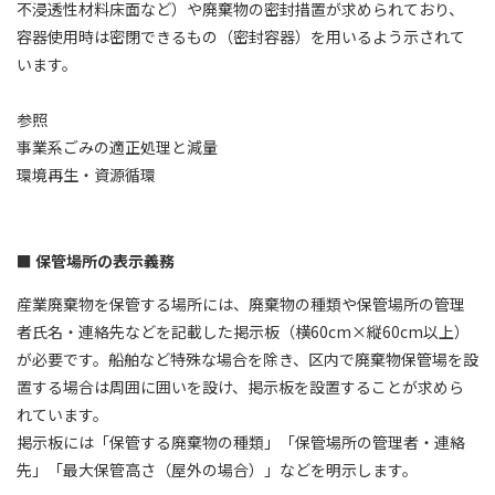
不浸透性材料床面など）や廃棄物の密封措置が求められており、
容器使用時は密閉できるもの（密封容器）を用いるよう示されて
います。
参照
事業系ごみの適正処理と減量
環境再生・資源循環
保管場所の表示義務
産業廃棄物を保管する場所には、廃棄物の種類や保管場所の管理
者氏名・連絡先などを記載した掲示板（横60cm×縦60cm以上）
が必要です。船舶など特殊な場合を除き、区内で廃棄物保管場を設
置する場合は周囲に囲いを設け、掲示板を設置することが求めら
れています。
掲示板には「保管する廃棄物の種類」「保管場所の管理者・連絡
先」「最大保管高さ（屋外の場合）」などを明示します。