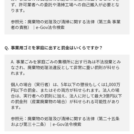
ず、許可業者への委託や清掃工場への自己搬入が必要とな
ります。
参照元：
廃棄物の処理及び清掃に関する法律（第三条 事業
者の責務）｜e-Gov法令検索
事業用ゴミを家庭に出すと罰金はいくらですか？
事業ごみを家庭ごみの集積所に出す行為は不法投棄とみ
なされ、廃棄物処理法違反として非常に重い罰則が科せら
れます。
個人の場合（実行者）は、5年以下の懲役もしくは1,000万
円以下の罰金、またはその両方が科せられます。法人の場
合は、実行者への罰則に加え、法人に対して最大3億円以下
の罰金刑（産業廃棄物の場合）が科せられる可能性があり
ます。
参照元：
廃棄物の処理及び清掃に関する法律（第二十五条
および第三十二条）｜e-Gov法令検索