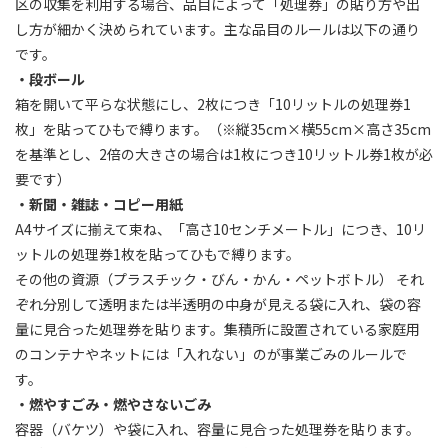
区の収集を利用する場合、品目によって「処理券」の貼り方や出
し方が細かく決められています。主な品目のルールは以下の通り
です。
・段ボール
箱を開いて平らな状態にし、2枚につき「10リットルの処理券1
枚」を貼ってひもで縛ります。（※縦35cm×横55cm×高さ35cm
を基準とし、2倍の大きさの場合は1枚につき10リットル券1枚が必
要です）
・新聞・雑誌・コピー用紙
A4サイズに揃えて束ね、「高さ10センチメートル」につき、10リ
ットルの処理券1枚を貼ってひもで縛ります。
その他の資源（プラスチック・びん・かん・ペットボトル） それ
ぞれ分別して透明または半透明の中身が見える袋に入れ、袋の容
量に見合った処理券を貼ります。集積所に設置されている家庭用
のコンテナやネットには「入れない」のが事業ごみのルールで
す。
・燃やすごみ・燃やさないごみ
容器（バケツ）や袋に入れ、容量に見合った処理券を貼ります。