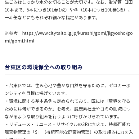
生ごみはしっかり水分を切ることが大切です。なお、蛍光管（1回
10本まで、5本につき10L券1枚）や傘（10本につき10L券1枚）、
一斗缶などにもそれぞれ細かな指定があります。
※参考 https://www.city.taito.lg.jp/kurashi/gomi/jigyosho/go
mi/gomi.html
台東区の環境保全への取り組み
・台東区では、住み心地や豊かな自然を守るために、ゼロカーボ
ンシティを目標に掲げています。
・環境に関する基本条例も定められており、区には「環境を守る
ためには何ができるのか」を考え、脱炭素社会やゴミの削減につ
ながるような取り組みを行うように呼びかけられています。
・リデュース・リユース・リサイクルの3Rに加えて、持続可能な
廃棄物管理の「S」（持続可能な廃棄物管理）の取り組みに力を入