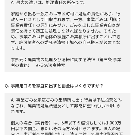
最大の違いは、処理責任の所在です。
家庭から出る一般ごみは市区町村に処理の責任があり、行
政サービスとして回収されます。一方、事業ごみは「排出
事業者責任」の原則に基づき、ごみを出した事業者自身が
責任を持って適正に処理しなければなりません。そのた
め、事業ごみは自治体の家庭ごみ集積所に出すことはでき
ず、許可業者への委託や清掃工場への自己搬入が必要とな
ります。
参照元：
廃棄物の処理及び清掃に関する法律（第三条 事業
者の責務）｜e-Gov法令検索
事業用ゴミを家庭に出すと罰金はいくらですか？
事業ごみを家庭ごみの集積所に出す行為は不法投棄とみ
なされ、廃棄物処理法違反として非常に重い罰則が科せら
れます。
個人の場合（実行者）は、5年以下の懲役もしくは1,000万
円以下の罰金、またはその両方が科せられます。法人の場
合は、実行者への罰則に加え、法人に対して最大3億円以下